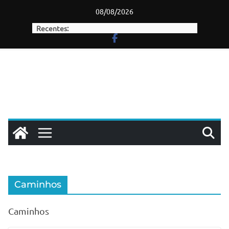
Skip
08/08/2026
to
Recentes:
content
Caminhos
Caminhos