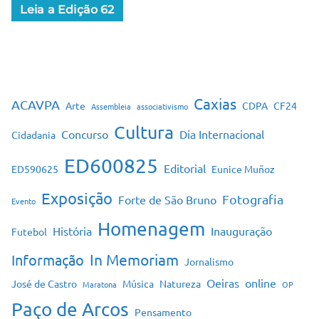
Leia a Edição 62
Caxias
ACAVPA
Arte
CDPA
CF24
Assembleia
associativismo
Cultura
Concurso
Dia Internacional
Cidadania
ED600825
Editorial
ED590625
Eunice Muñoz
Exposição
Fotografia
Forte de São Bruno
Evento
Homenagem
História
Inauguração
Futebol
In Memoriam
Informação
Jornalismo
Oeiras
online
José de Castro
Música
Natureza
Maratona
OP
Paço de Arcos
Pensamento