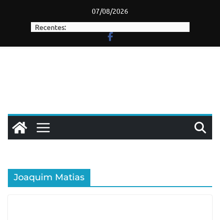
Skip
07/08/2026
to
Recentes:
content
Joaquim Matias