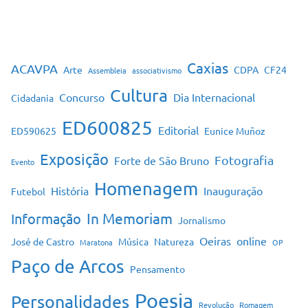
Caxias
ACAVPA
Arte
CDPA
CF24
Assembleia
associativismo
Cultura
Concurso
Dia Internacional
Cidadania
ED600825
Editorial
ED590625
Eunice Muñoz
Exposição
Fotografia
Forte de São Bruno
Evento
Homenagem
História
Inauguração
Futebol
In Memoriam
Informação
Jornalismo
Oeiras
online
José de Castro
Música
Natureza
Maratona
OP
Paço de Arcos
Pensamento
Poesia
Personalidades
Revolução
Romagem