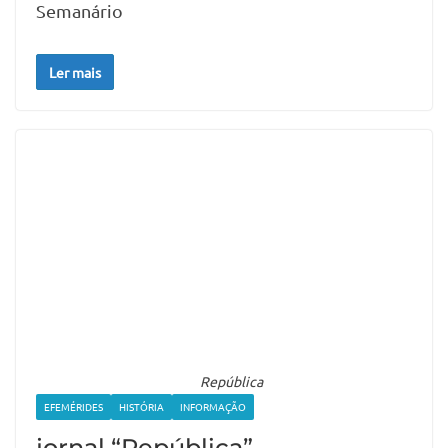
Semanário
Ler mais
República
EFEMÉRIDES
HISTÓRIA
INFORMAÇÃO
jornal “República”