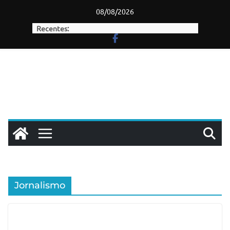
Skip
08/08/2026
to
Recentes:
content
Jornalismo