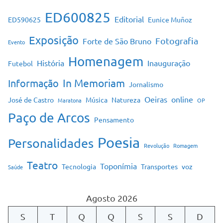
ED600825
Editorial
ED590625
Eunice Muñoz
Exposição
Fotografia
Forte de São Bruno
Evento
Homenagem
História
Inauguração
Futebol
In Memoriam
Informação
Jornalismo
Oeiras
online
José de Castro
Música
Natureza
Maratona
OP
Paço de Arcos
Pensamento
Poesia
Personalidades
Revolução
Romagem
Teatro
Toponímia
Tecnologia
Transportes
voz
Saúde
Agosto 2026
S
T
Q
Q
S
S
D