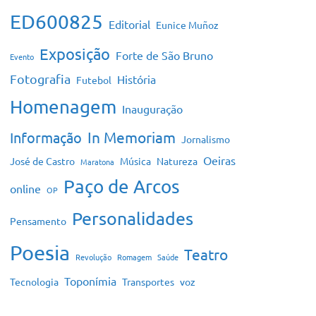
ED600825
Editorial
Eunice Muñoz
Exposição
Forte de São Bruno
Evento
Fotografia
História
Futebol
Homenagem
Inauguração
In Memoriam
Informação
Jornalismo
Oeiras
José de Castro
Música
Natureza
Maratona
Paço de Arcos
online
OP
Personalidades
Pensamento
Poesia
Teatro
Revolução
Romagem
Saúde
Toponímia
Tecnologia
Transportes
voz