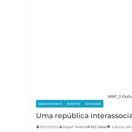
MAP_5 Outubr
ASSOCIATIVISMO
EVENTOS
SOCIEDADE
Uma república interassocia
10/10/2023
Miguel Teixeira
505 Views
Cultura
,
Inf