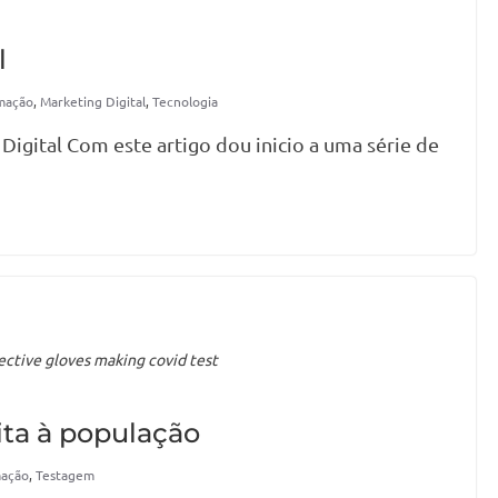
l
mação
,
Marketing Digital
,
Tecnologia
igital Com este artigo dou inicio a uma série de
ctive gloves making covid test
ita à população
mação
,
Testagem