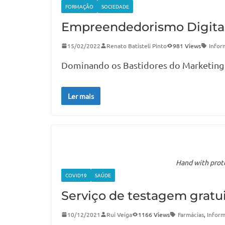
FORMAÇÃO
SOCIEDADE
Empreendedorismo Digita
15/02/2022
Renato Batisteli Pinto
981 Views
Infor
Dominando os Bastidores do Marketing D
Ler mais
Hand with prote
COVID19
SAÚDE
Serviço de testagem gratu
10/12/2021
Rui Veiga
1166 Views
Farmácias
,
Infor