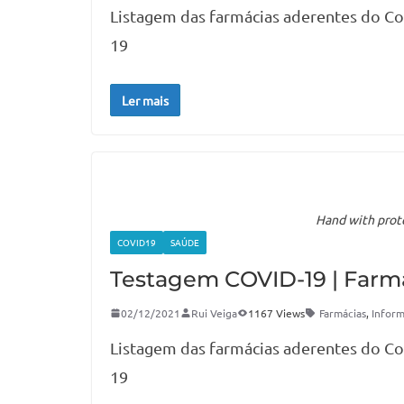
Listagem das farmácias aderentes do C
19
Ler mais
Hand with prote
COVID19
SAÚDE
Testagem COVID-19 | Farm
02/12/2021
Rui Veiga
1167 Views
Farmácias
,
Infor
Listagem das farmácias aderentes do C
19