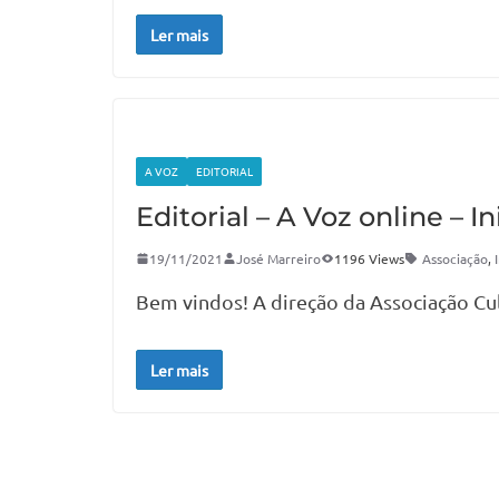
Ler mais
A VOZ
EDITORIAL
Editorial – A Voz online – In
19/11/2021
José Marreiro
1196 Views
Associação
,
Bem vindos! A direção da Associação Cul
Ler mais