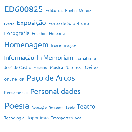
ED600825
Editorial
Eunice Muñoz
Exposição
Forte de São Bruno
Evento
Fotografia
História
Futebol
Homenagem
Inauguração
In Memoriam
Informação
Jornalismo
Oeiras
José de Castro
Música
Natureza
Maratona
Paço de Arcos
online
OP
Personalidades
Pensamento
Poesia
Teatro
Revolução
Romagem
Saúde
Toponímia
Tecnologia
Transportes
voz