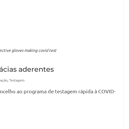
ctive gloves making covid test
ácias aderentes
mação
,
Testagem
oncelho ao programa de testagem rápida à COVID-