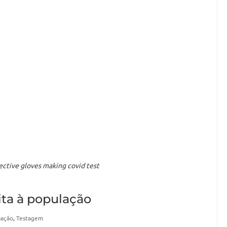
ctive gloves making covid test
ita à população
mação
,
Testagem