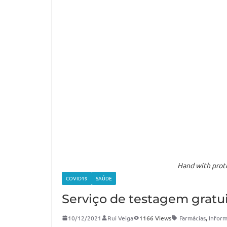
Hand with prote
COVID19
SAÚDE
Serviço de testagem gratu
10/12/2021
Rui Veiga
1166 Views
Farmácias
,
Infor