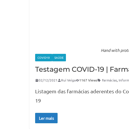
Hand with prote
COVID19
SAÚDE
Testagem COVID-19 | Farm
02/12/2021
Rui Veiga
1167 Views
Farmácias
,
Infor
Listagem das farmácias aderentes do C
19
Ler mais