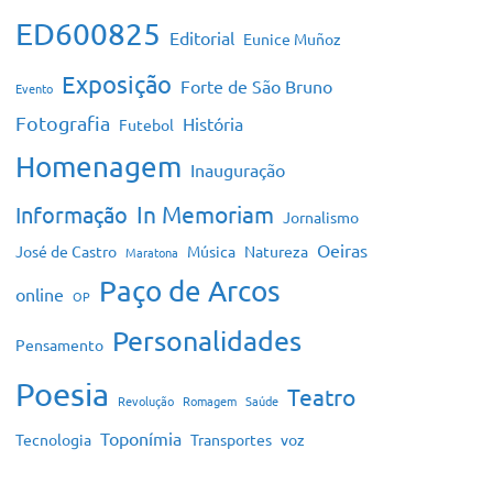
ED600825
Editorial
Eunice Muñoz
Exposição
Forte de São Bruno
Evento
Fotografia
História
Futebol
Homenagem
Inauguração
In Memoriam
Informação
Jornalismo
Oeiras
José de Castro
Música
Natureza
Maratona
Paço de Arcos
online
OP
Personalidades
Pensamento
Poesia
Teatro
Revolução
Romagem
Saúde
Toponímia
Tecnologia
Transportes
voz