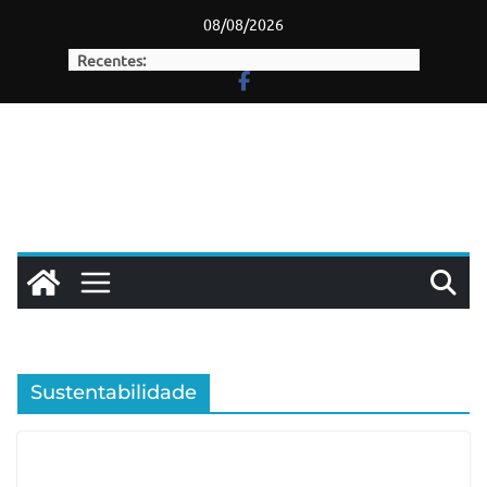
Skip
08/08/2026
to
Recentes:
content
Sustentabilidade