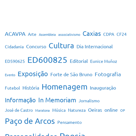
Caxias
ACAVPA
Arte
CDPA
CF24
Assembleia
associativismo
Cultura
Concurso
Dia Internacional
Cidadania
ED600825
Editorial
ED590625
Eunice Muñoz
Exposição
Fotografia
Forte de São Bruno
Evento
Homenagem
História
Inauguração
Futebol
In Memoriam
Informação
Jornalismo
Oeiras
online
José de Castro
Música
Natureza
Maratona
OP
Paço de Arcos
Pensamento