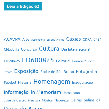
Leia a Edição 62
Caxias
ACAVPA
Arte
CDPA
CF24
Assembleia
associativismo
Cultura
Concurso
Dia Internacional
Cidadania
ED600825
Editorial
ED590625
Eunice Muñoz
Exposição
Fotografia
Forte de São Bruno
Evento
Homenagem
História
Inauguração
Futebol
In Memoriam
Informação
Jornalismo
Oeiras
online
José de Castro
Música
Natureza
Maratona
OP
Paço de Arcos