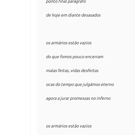
ponto final parágrafo

de hoje em diante desasados

os armários estão vazios

do que fomos pouco encerram

malas feitas, vidas desfeitas

ocas do tempo que julgámos eterno

agora a jurar promessas no inferno

os armários estão vazios
