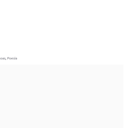
soas
,
Poesia