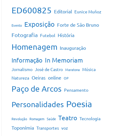
ED600825
Editorial
Eunice Muñoz
Exposição
Forte de São Bruno
Evento
Fotografia
História
Futebol
Homenagem
Inauguração
In Memoriam
Informação
Jornalismo
José de Castro
Música
Maratona
Oeiras
online
Natureza
OP
Paço de Arcos
Pensamento
Poesia
Personalidades
Teatro
Tecnologia
Revolução
Romagem
Saúde
Toponímia
Transportes
voz