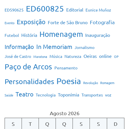
ED600825
Editorial
ED590625
Eunice Muñoz
Exposição
Fotografia
Forte de São Bruno
Evento
Homenagem
História
Inauguração
Futebol
In Memoriam
Informação
Jornalismo
Oeiras
online
José de Castro
Música
Natureza
Maratona
OP
Paço de Arcos
Pensamento
Poesia
Personalidades
Revolução
Romagem
Teatro
Toponímia
Tecnologia
Transportes
voz
Saúde
Agosto 2026
S
T
Q
Q
S
S
D