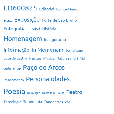
ED600825
Editorial
Eunice Muñoz
Exposição
Forte de São Bruno
Evento
Fotografia
História
Futebol
Homenagem
Inauguração
In Memoriam
Informação
Jornalismo
Oeiras
José de Castro
Música
Natureza
Maratona
Paço de Arcos
online
OP
Personalidades
Pensamento
Poesia
Teatro
Revolução
Romagem
Saúde
Toponímia
Tecnologia
Transportes
voz