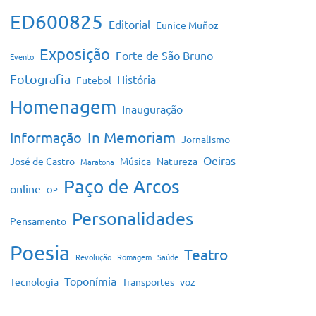
ED600825
Editorial
Eunice Muñoz
Exposição
Forte de São Bruno
Evento
Fotografia
História
Futebol
Homenagem
Inauguração
In Memoriam
Informação
Jornalismo
Oeiras
José de Castro
Música
Natureza
Maratona
Paço de Arcos
online
OP
Personalidades
Pensamento
Poesia
Teatro
Revolução
Romagem
Saúde
Toponímia
Tecnologia
Transportes
voz