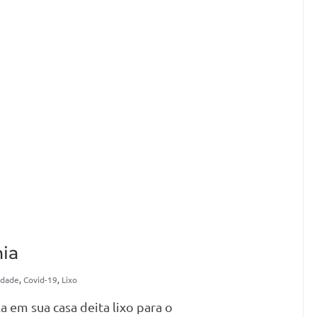
nia
lidade
,
Covid-19
,
Lixo
 em sua casa deita lixo para o