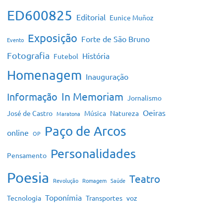
ED600825
Editorial
Eunice Muñoz
Exposição
Forte de São Bruno
Evento
Fotografia
História
Futebol
Homenagem
Inauguração
In Memoriam
Informação
Jornalismo
Oeiras
José de Castro
Música
Natureza
Maratona
Paço de Arcos
online
OP
Personalidades
Pensamento
Poesia
Teatro
Revolução
Romagem
Saúde
Toponímia
Tecnologia
Transportes
voz