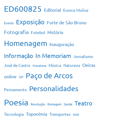
ED600825
Editorial
Eunice Muñoz
Exposição
Forte de São Bruno
Evento
Fotografia
História
Futebol
Homenagem
Inauguração
In Memoriam
Informação
Jornalismo
Oeiras
José de Castro
Música
Natureza
Maratona
Paço de Arcos
online
OP
Personalidades
Pensamento
Poesia
Teatro
Revolução
Romagem
Saúde
Toponímia
Tecnologia
Transportes
voz