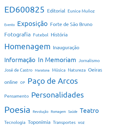
ED600825
Editorial
Eunice Muñoz
Exposição
Forte de São Bruno
Evento
Fotografia
História
Futebol
Homenagem
Inauguração
In Memoriam
Informação
Jornalismo
Oeiras
José de Castro
Música
Natureza
Maratona
Paço de Arcos
online
OP
Personalidades
Pensamento
Poesia
Teatro
Revolução
Romagem
Saúde
Toponímia
Tecnologia
Transportes
voz