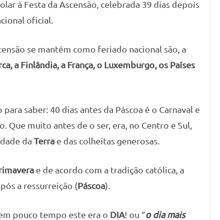
olar à Festa da Ascensão, celebrada 39 dias depois
ional oficial.
scensão se mantém como feriado nacional são, a
ca, a Finlândia, a França, o Luxemburgo, os Países
para saber: 40 dias antes da Páscoa é o Carnaval e
o. Que muito antes de o ser, era, no Centro e Sul,
lidade da
Terra
e das colheitas generosas.
rimavera
e de acordo com a tradição católica, a
pós a ressurreição (
Páscoa
).
bem pouco tempo este era o
DIA
! ou “
o dia mais