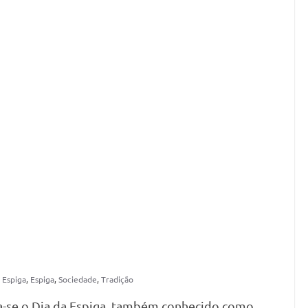
 Espiga
,
Espiga
,
Sociedade
,
Tradição
la-se o Dia da Espiga, também conhecido como