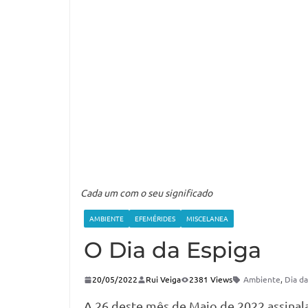
Cada um com o seu significado
AMBIENTE
EFEMÉRIDES
MISCELANEA
O Dia da Espiga
20/05/2022
Rui Veiga
2381 Views
Ambiente
,
Dia da
A 26 deste mês de Maio de 2022 assina