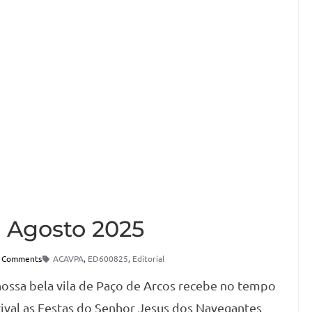
0 Agosto 2025
 Comments
ACAVPA
,
ED600825
,
Editorial
nossa bela vila de Paço de Arcos recebe no tempo
tival as Festas do Senhor Jesus dos Navegantes