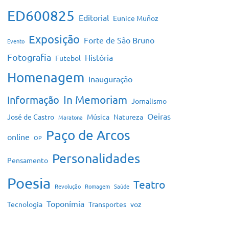
ED600825
Editorial
Eunice Muñoz
Exposição
Forte de São Bruno
Evento
Fotografia
História
Futebol
Homenagem
Inauguração
In Memoriam
Informação
Jornalismo
Oeiras
José de Castro
Música
Natureza
Maratona
Paço de Arcos
online
OP
Personalidades
Pensamento
Poesia
Teatro
Revolução
Romagem
Saúde
Toponímia
Tecnologia
Transportes
voz