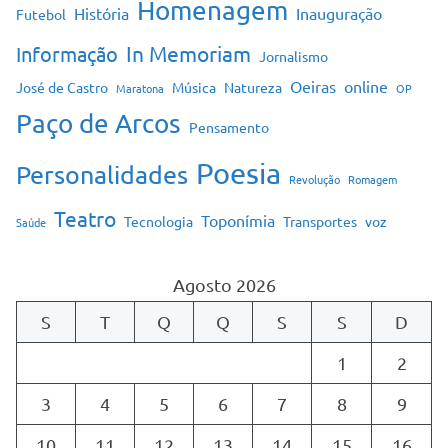
Homenagem
História
Inauguração
Futebol
In Memoriam
Informação
Jornalismo
Oeiras
online
José de Castro
Música
Natureza
Maratona
OP
Paço de Arcos
Pensamento
Poesia
Personalidades
Revolução
Romagem
Teatro
Toponímia
Tecnologia
Transportes
voz
Saúde
Agosto 2026
S
T
Q
Q
S
S
D
1
2
3
4
5
6
7
8
9
10
11
12
13
14
15
16