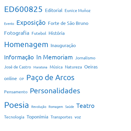
ED600825
Editorial
Eunice Muñoz
Exposição
Forte de São Bruno
Evento
Fotografia
História
Futebol
Homenagem
Inauguração
In Memoriam
Informação
Jornalismo
Oeiras
José de Castro
Música
Natureza
Maratona
Paço de Arcos
online
OP
Personalidades
Pensamento
Poesia
Teatro
Revolução
Romagem
Saúde
Toponímia
Tecnologia
Transportes
voz