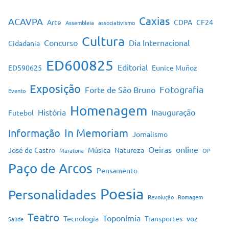
Caxias
ACAVPA
Arte
CDPA
CF24
Assembleia
associativismo
Cultura
Concurso
Dia Internacional
Cidadania
ED600825
Editorial
ED590625
Eunice Muñoz
Exposição
Fotografia
Forte de São Bruno
Evento
Homenagem
História
Inauguração
Futebol
In Memoriam
Informação
Jornalismo
Oeiras
online
José de Castro
Música
Natureza
Maratona
OP
Paço de Arcos
Pensamento
Poesia
Personalidades
Revolução
Romagem
Teatro
Toponímia
Tecnologia
Transportes
voz
Saúde