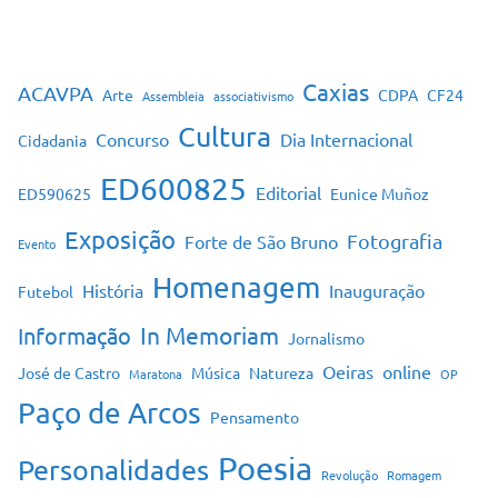
Caxias
ACAVPA
Arte
CDPA
CF24
Assembleia
associativismo
Cultura
Concurso
Dia Internacional
Cidadania
ED600825
Editorial
ED590625
Eunice Muñoz
Exposição
Fotografia
Forte de São Bruno
Evento
Homenagem
História
Inauguração
Futebol
In Memoriam
Informação
Jornalismo
Oeiras
online
José de Castro
Música
Natureza
Maratona
OP
Paço de Arcos
Pensamento
Poesia
Personalidades
Revolução
Romagem