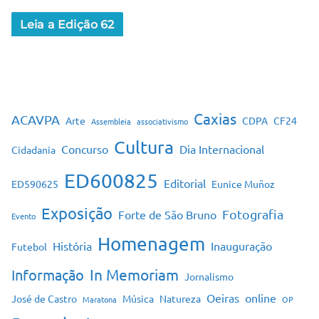
Leia a Edição 62
Caxias
ACAVPA
Arte
CDPA
CF24
Assembleia
associativismo
Cultura
Concurso
Dia Internacional
Cidadania
ED600825
Editorial
ED590625
Eunice Muñoz
Exposição
Fotografia
Forte de São Bruno
Evento
Homenagem
História
Inauguração
Futebol
In Memoriam
Informação
Jornalismo
Oeiras
online
José de Castro
Música
Natureza
Maratona
OP