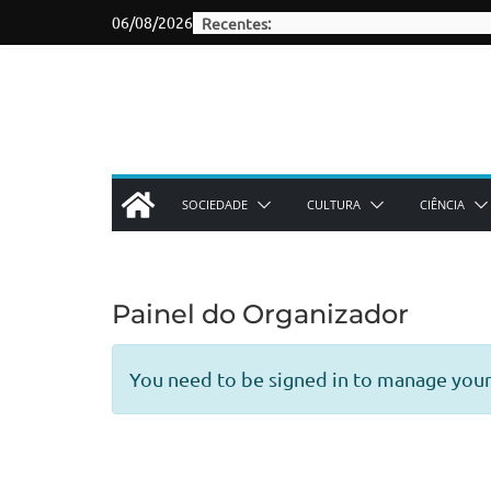
Skip
06/08/2026
Recentes:
to
content
SOCIEDADE
CULTURA
CIÊNCIA
Painel do Organizador
You need to be signed in to manage your 