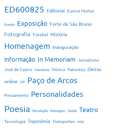
ED600825
Editorial
Eunice Muñoz
Exposição
Forte de São Bruno
Evento
Fotografia
História
Futebol
Homenagem
Inauguração
In Memoriam
Informação
Jornalismo
Oeiras
José de Castro
Música
Natureza
Maratona
Paço de Arcos
online
OP
Personalidades
Pensamento
Poesia
Teatro
Revolução
Romagem
Saúde
Toponímia
Tecnologia
Transportes
voz