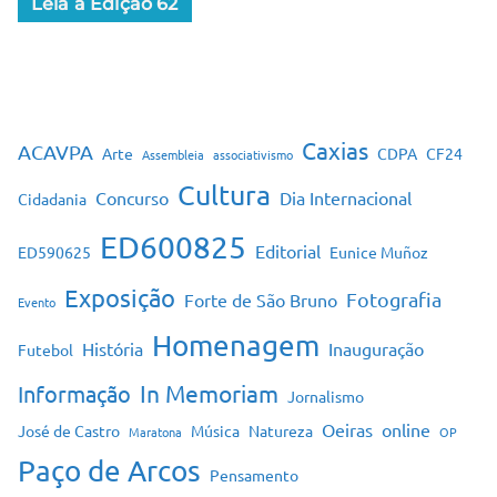
Leia a Edição 62
Caxias
ACAVPA
Arte
CDPA
CF24
Assembleia
associativismo
Cultura
Concurso
Dia Internacional
Cidadania
ED600825
Editorial
ED590625
Eunice Muñoz
Exposição
Fotografia
Forte de São Bruno
Evento
Homenagem
História
Inauguração
Futebol
In Memoriam
Informação
Jornalismo
Oeiras
online
José de Castro
Música
Natureza
Maratona
OP
Paço de Arcos
Pensamento