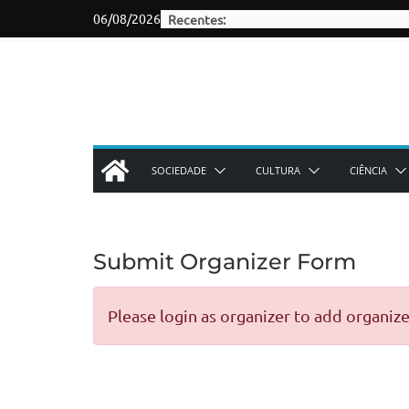
Skip
06/08/2026
Recentes:
to
content
SOCIEDADE
CULTURA
CIÊNCIA
Submit Organizer Form
Please login as organizer to add organize