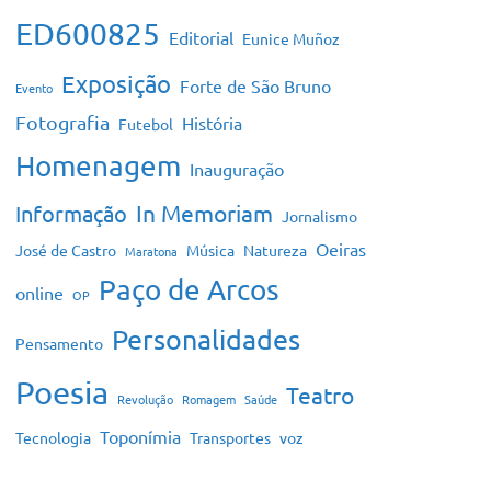
ED600825
Editorial
Eunice Muñoz
Exposição
Forte de São Bruno
Evento
Fotografia
História
Futebol
Homenagem
Inauguração
In Memoriam
Informação
Jornalismo
Oeiras
José de Castro
Música
Natureza
Maratona
Paço de Arcos
online
OP
Personalidades
Pensamento
Poesia
Teatro
Revolução
Romagem
Saúde
Toponímia
Tecnologia
Transportes
voz