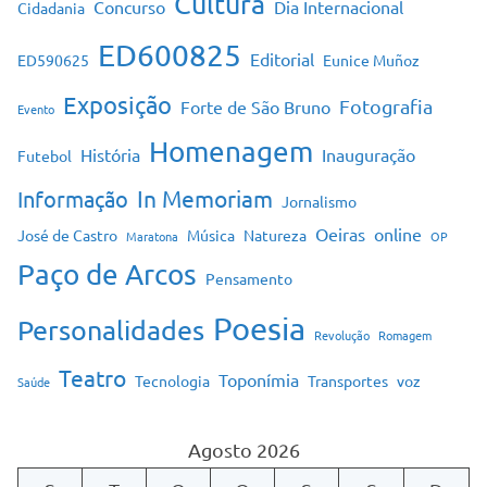
Cultura
Concurso
Dia Internacional
Cidadania
ED600825
Editorial
ED590625
Eunice Muñoz
Exposição
Fotografia
Forte de São Bruno
Evento
Homenagem
História
Inauguração
Futebol
In Memoriam
Informação
Jornalismo
Oeiras
online
José de Castro
Música
Natureza
Maratona
OP
Paço de Arcos
Pensamento
Poesia
Personalidades
Revolução
Romagem
Teatro
Toponímia
Tecnologia
Transportes
voz
Saúde
Agosto 2026