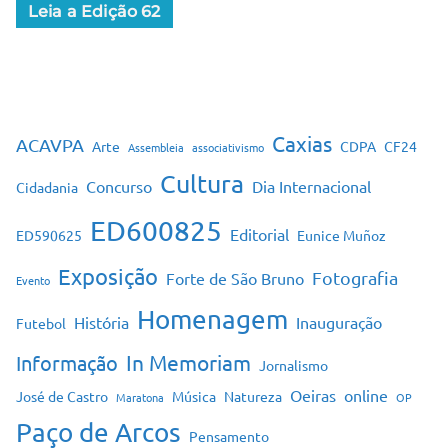
Leia a Edição 62
Caxias
ACAVPA
Arte
CDPA
CF24
Assembleia
associativismo
Cultura
Concurso
Dia Internacional
Cidadania
ED600825
Editorial
ED590625
Eunice Muñoz
Exposição
Fotografia
Forte de São Bruno
Evento
Homenagem
História
Inauguração
Futebol
In Memoriam
Informação
Jornalismo
Oeiras
online
José de Castro
Música
Natureza
Maratona
OP
Paço de Arcos
Pensamento